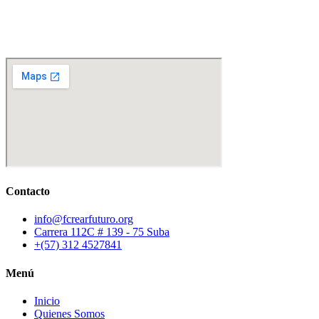
Contacto
info@fcrearfuturo.org
Carrera 112C # 139 - 75 Suba
+(57) 312 4527841
Menú
Inicio
Quienes Somos